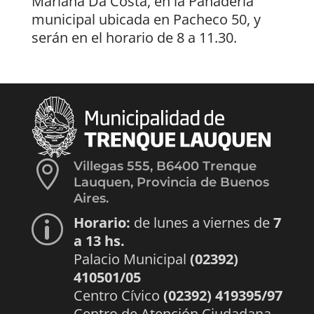
Mariana Da Costa, en la Panadería
municipal ubicada en Pacheco 50, y
serán en el horario de 8 a 11.30.

Villegas 555, B6400 Trenque
Lauquen, Provincia de Buenos
Aires.
Horario:
de lunes a viernes de
7
p
a 13 hs.
Palacio Municipal
(02392)
410501/05
Centro Cívico
(02392) 419395/97
Centro de Atención Ciudadana