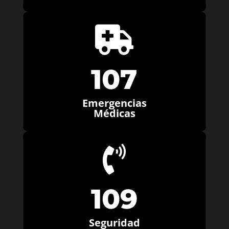

107
Emergencias
Médicas

109
Seguridad