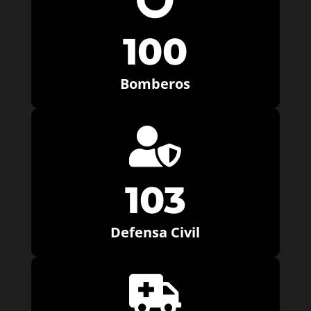
100
Bomberos

103
Defensa Civil
