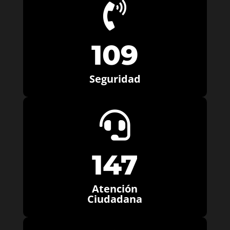

109
Seguridad

147
Atención
Ciudadana