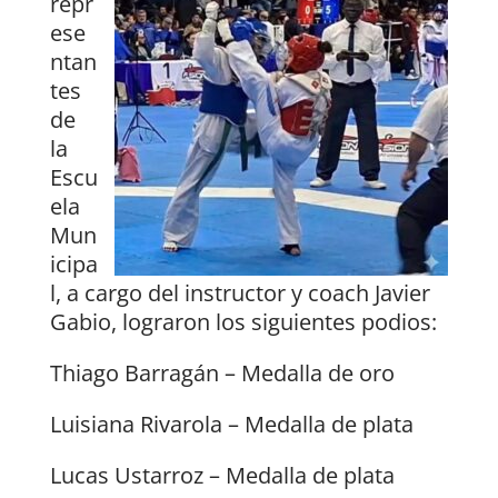
repr
ese
ntan
tes
de
la
Escu
ela
Mun
icipa
l, a cargo del instructor y coach Javier
Gabio, lograron los siguientes podios:
Thiago Barragán – Medalla de oro
Luisiana Rivarola – Medalla de plata
Lucas Ustarroz – Medalla de plata