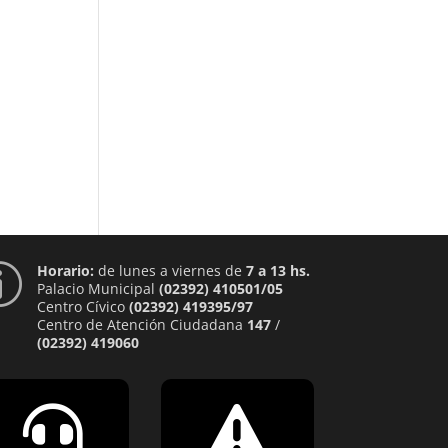
Horario:
de lunes a viernes de
7 a 13 hs.
p
Palacio Municipal
(02392) 410501/05
Centro Cívico
(02392) 419395/97
Centro de Atención Ciudadana
147
/
(02392) 419060

