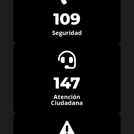
109
Seguridad

147
Atención
Ciudadana
