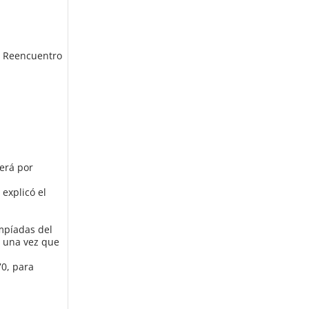
el Reencuentro
será por
explicó el
impíadas del
n una vez que
70, para