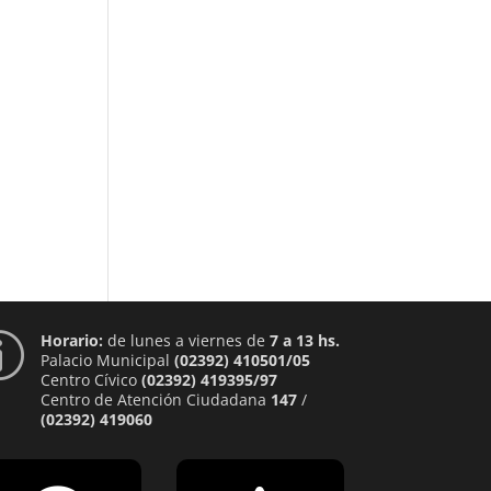
Horario:
de lunes a viernes de
7 a 13 hs.
p
Palacio Municipal
(02392) 410501/05
Centro Cívico
(02392) 419395/97
Centro de Atención Ciudadana
147
/
(02392) 419060