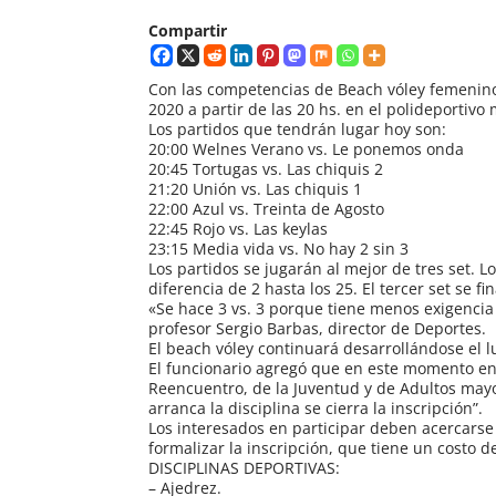
Compartir
Con las competencias de Beach vóley femenino,
2020 a partir de las 20 hs. en el polideportivo
Los partidos que tendrán lugar hoy son:
20:00 Welnes Verano vs. Le ponemos onda
20:45 Tortugas vs. Las chiquis 2
21:20 Unión vs. Las chiquis 1
22:00 Azul vs. Treinta de Agosto
22:45 Rojo vs. Las keylas
23:15 Media vida vs. No hay 2 sin 3
Los partidos se jugarán al mejor de tres set. 
diferencia de 2 hasta los 25. El tercer set se fi
«Se hace 3 vs. 3 porque tiene menos exigencia
profesor Sergio Barbas, director de Deportes.
El beach vóley continuará desarrollándose el l
El funcionario agregó que en este momento en 
Reencuentro, de la Juventud y de Adultos mayo
arranca la disciplina se cierra la inscripción”.
Los interesados en participar deben acercarse 
formalizar la inscripción, que tiene un costo 
DISCIPLINAS DEPORTIVAS:
– Ajedrez.