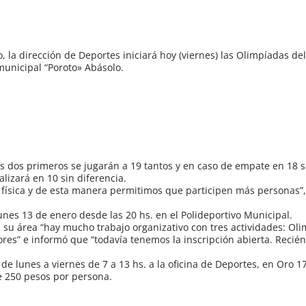
 la dirección de Deportes iniciará hoy (viernes) las Olimpíadas d
 municipal “Poroto» Abásolo.
Los dos primeros se jugarán a 19 tantos y en caso de empate en 18 
nalizará en 10 sin diferencia.
 física y de esta manera permitimos que participen más personas”, 
unes 13 de enero desde las 20 hs. en el Polideportivo Municipal.
su área “hay mucho trabajo organizativo con tres actividades: Ol
res” e informó que “todavía tenemos la inscripción abierta. Recié
de lunes a viernes de 7 a 13 hs. a la oficina de Deportes, en Oro 1
de 250 pesos por persona.