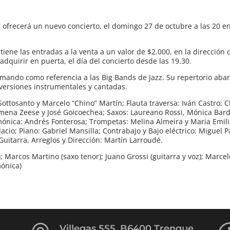
 ofrecerá un nuevo concierto, el domingo 27 de octubre a las 20 en
iene las entradas a la venta a un valor de $2.000, en la dirección 
dquirir en puerta, el día del concierto desde las 19.30.
mando como referencia a las Big Bands de Jazz. Su repertorio aba
n versiones instrumentales y cantadas.
ottosanto y Marcelo “Chino” Martín; Flauta traversa: Iván Castro; C
mena Zeese y José Goicoechea; Saxos: Laureano Rossi, Mónica Barda
mónica: Andrés Fonterosa; Trompetas: Melina Almeira y María Emili
cio; Piano: Gabriel Mansilla; Contrabajo y Bajo eléctrico: Miguel P
Guitarra, Arreglos y Dirección: Martín Larroudé.
; Marcos Martino (saxo tenor); Juano Grossi (guitarra y voz); Marce
mónica)
Villegas 555, B6400 Trenque