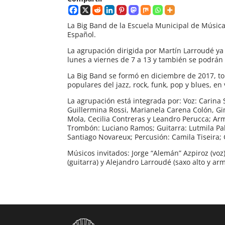
La Big Band de la Escuela Municipal de Música
Español.
La agrupación dirigida por Martín Larroudé ya t
lunes a viernes de 7 a 13 y también se podrán a
La Big Band se formó en diciembre de 2017, to
populares del jazz, rock, funk, pop y blues, e
La agrupación está integrada por: Voz: Carina S
Guillermina Rossi, Marianela Carena Colón, Gi
Mola, Cecilia Contreras y Leandro Perucca; Ar
Trombón: Luciano Ramos; Guitarra: Lutmila Pala
Santiago Novareux; Percusión: Camila Tiseira; 
Músicos invitados: Jorge “Alemán” Azpiroz (voz)
(guitarra) y Alejandro Larroudé (saxo alto y ar