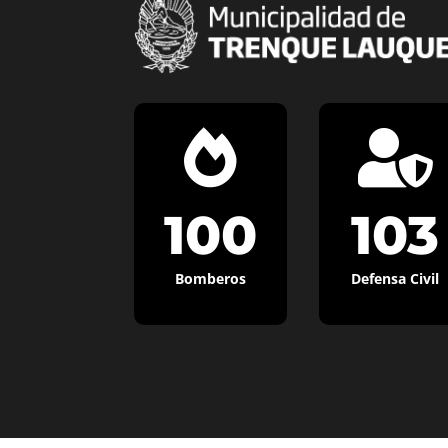


100
103
Bomberos
Defensa Civil