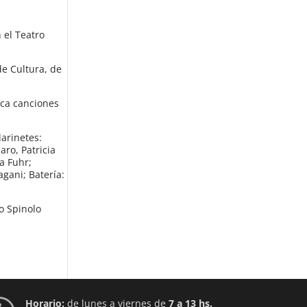
 el Teatro
de Cultura, de
rca canciones
larinetes:
ro, Patricia
a Fuhr;
agani; Batería:
lo Spinolo
Horario:
de lunes a viernes de
7 a 13 hs.