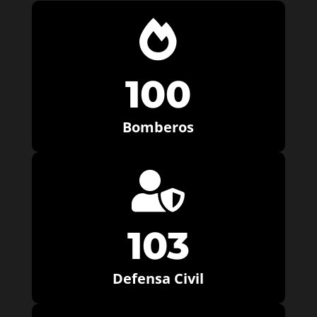

100
Bomberos

103
Defensa Civil