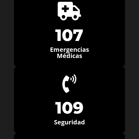

107
Emergencias
Médicas

109
Seguridad