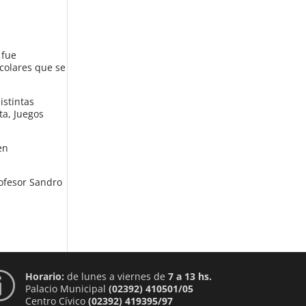
 fue
scolares que se
istintas
ta, Juegos
en
rofesor Sandro
Horario:
de lunes a viernes de
7 a 13 hs.
p
Palacio Municipal
(02392) 410501/05
Centro Cívico
(02392) 419395/97