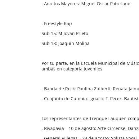
. Adultos Mayores: Miguel Oscar Paturlane
. Freestyle Rap
Sub 15: Milovan Prieto
Sub 18: Joaquín Molina
Por su parte, en la Escuela Municipal de Mús
ambas en categoría Juveniles.
. Banda de Rock: Paulina Zulberti, Renata Jai
. Conjunto de Cumbia: Ignacio F. Pérez, Bauti
Los representantes de Trenque Lauquen compet
. Rivadavia – 10 de agosto: Arte Circense, Dan
. General Villegas – 24 de agosto: Solista Voc