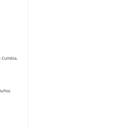
e Cumbia,
.
Muñoz.