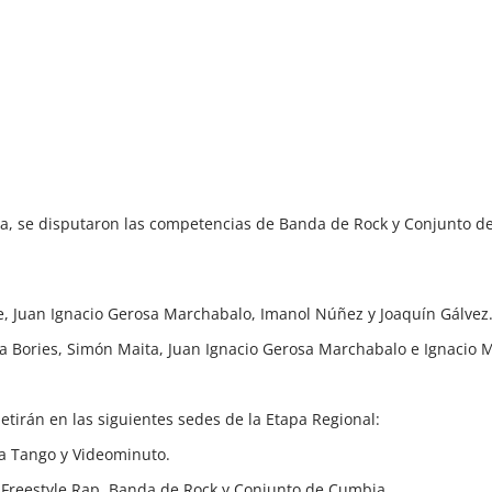
ica, se disputaron las competencias de Banda de Rock y Conjunto d
me, Juan Ignacio Gerosa Marchabalo, Imanol Núñez y Joaquín Gálvez
sta Bories, Simón Maita, Juan Ignacio Gerosa Marchabalo e Ignacio 
irán en las siguientes sedes de la Etapa Regional:
za Tango y Videominuto.
al, Freestyle Rap, Banda de Rock y Conjunto de Cumbia.