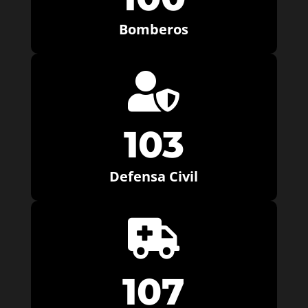
Bomberos

103
Defensa Civil

107