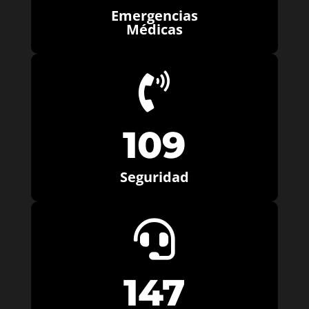
Emergencias
Médicas

109
Seguridad

147