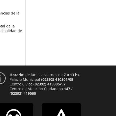
encias de la
tal de la
icipalidad de
Horario:
de lunes a viernes de
7 a 13 hs.
p
Palacio Municipal
(02392) 410501/05
Centro Cívico
(02392) 419395/97
Centro de Atención Ciudadana
147
/
(02392) 419060