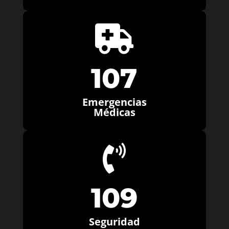

107
Emergencias
Médicas

109
Seguridad