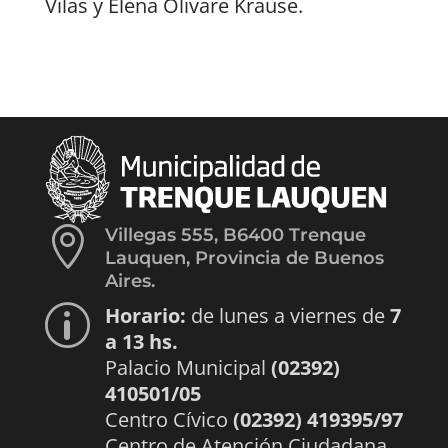
Vilas y Elena Olivare Krause.

Villegas 555, B6400 Trenque
Lauquen, Provincia de Buenos
Aires.
Horario:
de lunes a viernes de
7
p
a 13 hs.
Palacio Municipal
(02392)
410501/05
Centro Cívico
(02392) 419395/97
Centro de Atención Ciudadana