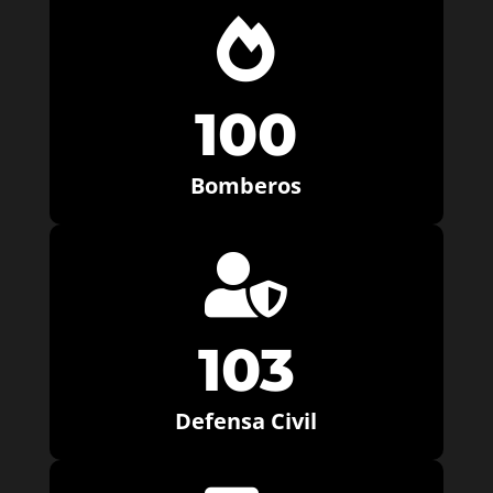

100
Bomberos

103
Defensa Civil