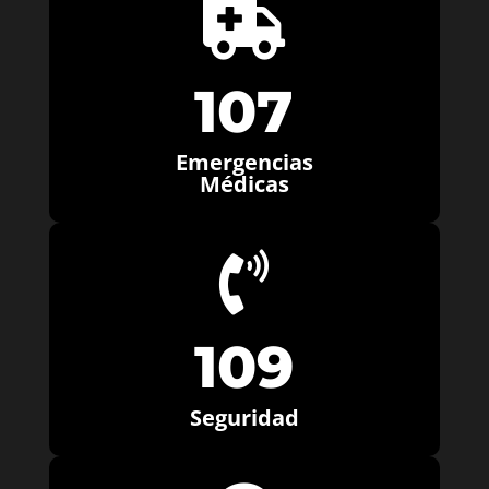

107
Emergencias
Médicas

109
Seguridad