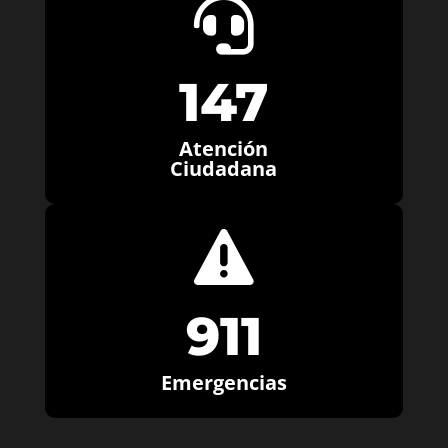

147
Atención
Ciudadana

911
Emergencias