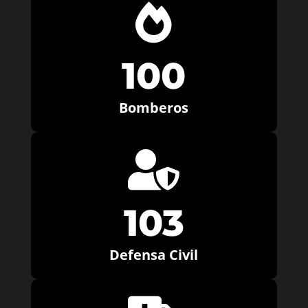

100
Bomberos

103
Defensa Civil