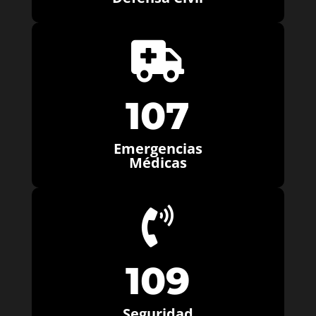

107
Emergencias
Médicas

109
Seguridad