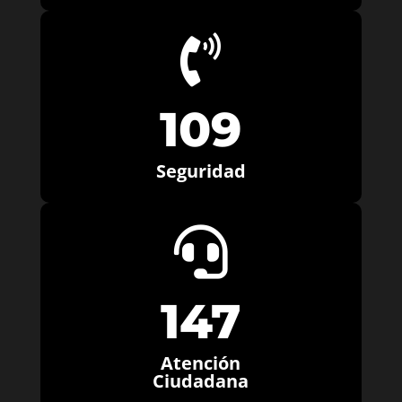

109
Seguridad

147
Atención
Ciudadana