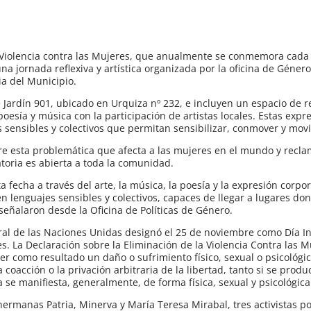
la Violencia contra las Mujeres, que anualmente se conmemora cada
a jornada reflexiva y artística organizada por la oficina de Géne
ia del Municipio.
 Jardín 901, ubicado en Urquiza nº 232, e incluyen un espacio de re
oesía y música con la participación de artistas locales. Estas exp
 sensibles y colectivos que permitan sensibilizar, conmover y movil
bre esta problemática que afecta a las mujeres en el mundo y recla
atoria es abierta a toda la comunidad.
 fecha a través del arte, la música, la poesía y la expresión corp
 lenguajes sensibles y colectivos, capaces de llegar a lugares don
 señalaron desde la Oficina de Políticas de Género.
ral de las Naciones Unidas designó el 25 de noviembre como Día I
es. La Declaración sobre la Eliminación de la Violencia Contra las M
r como resultado un daño o sufrimiento físico, sexual o psicológic
 coacción o la privación arbitraria de la libertad, tanto si se produ
a se manifiesta, generalmente, de forma física, sexual y psicológica
ermanas Patria, Minerva y María Teresa Mirabal, tres activistas po