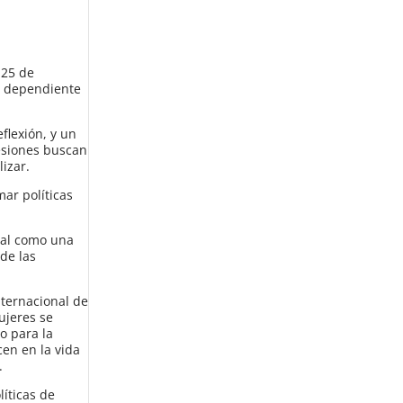
 25 de
ro dependiente
flexión, y un
resiones buscan
izar.
mar políticas
oral como una
de las
nternacional de
ujeres se
o para la
cen en la vida
.
líticas de