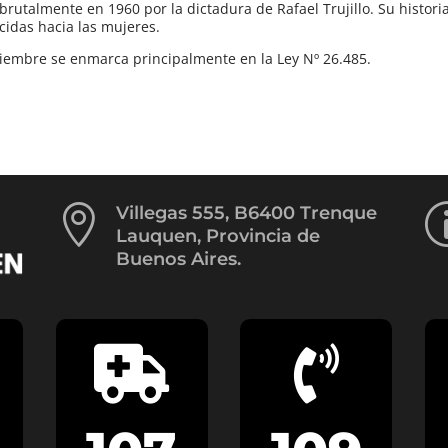
utalmente en 1960 por la dictadura de Rafael Trujillo. Su historia
rcidas hacia las mujeres.
iembre se enmarca principalmente en la Ley Nº 26.485.

Villegas 555, B6400 Trenque
Lauquen, Provincia de
Buenos Aires.

