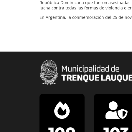
República Dominicana que fueron asesinadas br
lucha contra todas las formas de violencia eje
En Argentina, la conmemoración del 25 de nov

