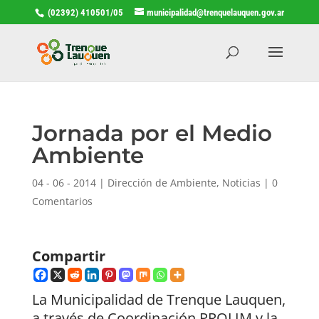
(02392) 410501/05
municipalidad@trenquelauquen.gov.ar
Jornada por el Medio
Ambiente
04 - 06 - 2014
|
Dirección de Ambiente
,
Noticias
|
0
Comentarios
Compartir
La Municipalidad de Trenque Lauquen,
a través de Coordinación PROLIM y la