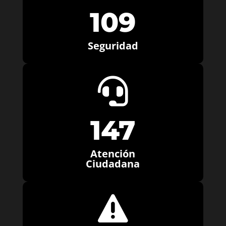
109
Seguridad

147
Atención
Ciudadana
