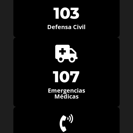
103
Defensa Civil

107
Emergencias
Médicas
