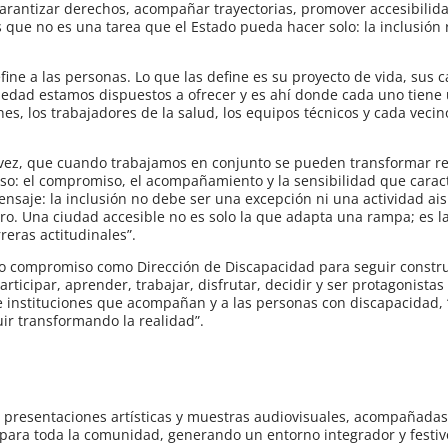
arantizar derechos, acompañar trayectorias, promover accesibilid
que no es una tarea que el Estado pueda hacer solo: la inclusión 
ine a las personas. Lo que las define es su proyecto de vida, sus 
edad estamos dispuestos a ofrecer y es ahí donde cada uno tiene u
iones, los trabajadores de la salud, los equipos técnicos y cada veci
vez, que cuando trabajamos en conjunto se pueden transformar re
so: el compromiso, el acompañamiento y la sensibilidad que caract
aje: la inclusión no debe ser una excepción ni una actividad ais
 otro. Una ciudad accesible no es solo la que adapta una rampa; es l
reras actitudinales”.
o compromiso como Dirección de Discapacidad para seguir const
rticipar, aprender, trabajar, disfrutar, decidir y ser protagonistas
s e instituciones que acompañan y a las personas con discapacidad,
ir transformando la realidad”.
as presentaciones artísticas y muestras audiovisuales, acompañadas
 para toda la comunidad, generando un entorno integrador y festiv