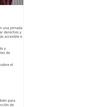
ín una jornada
zar derechos y
ás accesible e
ás y
ntes de
 sobre el
e
mbién para
ección de