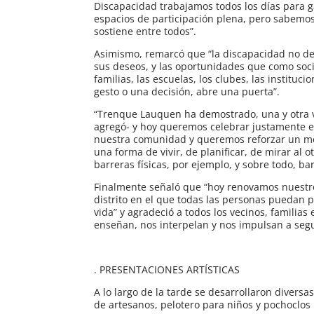
Discapacidad trabajamos todos los días para g
espacios de participación plena, pero sabemos 
sostiene entre todos”.
Asimismo, remarcó que “la discapacidad no def
sus deseos, y las oportunidades que como soci
familias, las escuelas, los clubes, las instituc
gesto o una decisión, abre una puerta”.
“Trenque Lauquen ha demostrado, una y otra 
agregó- y hoy queremos celebrar justamente e
nuestra comunidad y queremos reforzar un mens
una forma de vivir, de planificar, de mirar al
barreras físicas, por ejemplo, y sobre todo, bar
Finalmente señaló que “hoy renovamos nuestr
distrito en el que todas las personas puedan pa
vida” y agradeció a todos los vecinos, familia
enseñan, nos interpelan y nos impulsan a segu
. PRESENTACIONES ARTÍSTICAS
A lo largo de la tarde se desarrollaron divers
de artesanos, pelotero para niños y pochoclos