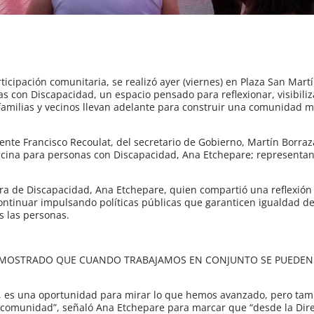
icipación comunitaria, se realizó ayer (viernes) en Plaza San Mart
nas con Discapacidad, un espacio pensado para reflexionar, visibili
s, familias y vecinos llevan adelante para construir una comunidad m
ente Francisco Recoulat, del secretario de Gobierno, Martín Borraz
Oficina para personas con Discapacidad, Ana Etchepare; representa
tora de Discapacidad, Ana Etchepare, quien compartió una reflexión
continuar impulsando políticas públicas que garanticen igualdad d
s las personas.
DEMOSTRADO QUE CUANDO TRABAJAMOS EN CONJUNTO SE PUEDEN
io, es una oportunidad para mirar lo que hemos avanzado, pero ta
o comunidad”, señaló Ana Etchepare para marcar que “desde la Dir