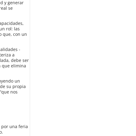
ad y generar
real se
capacidades,
n rol: las
no que, con un
alidades -
eriza a
lada, debe ser
a que elimina
ruyendo un
 de su propia
 “que nos
 por una feria
o.