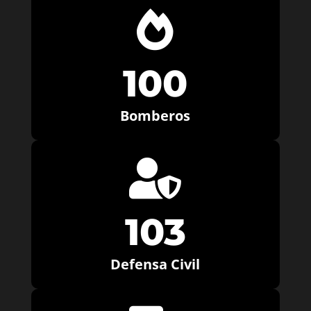

100
Bomberos

103
Defensa Civil