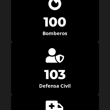

100
Bomberos

103
Defensa Civil
