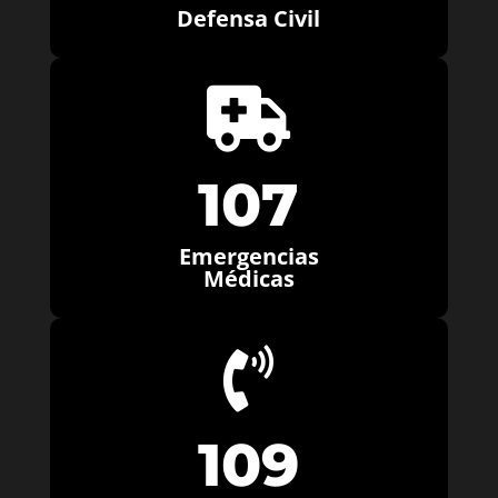
Defensa Civil

107
Emergencias
Médicas

109