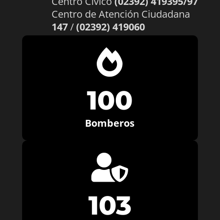
Centro Cívico
(02392) 419395/97
Centro de Atención Ciudadana
147
/
(02392) 419060

100
Bomberos

103