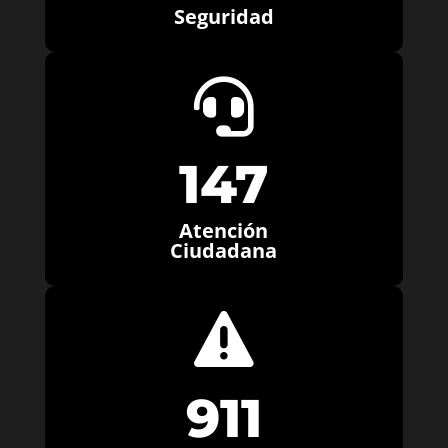
Seguridad

147
Atención
Ciudadana

911