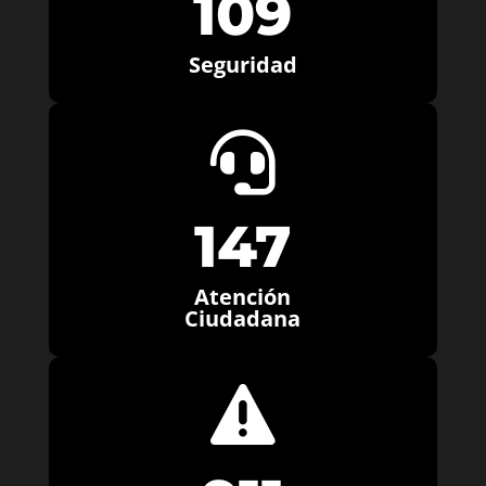
109
Seguridad

147
Atención
Ciudadana
