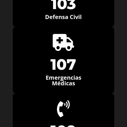
103
Defensa Civil

107
Emergencias
Médicas
