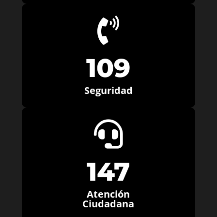

109
Seguridad

147
Atención
Ciudadana