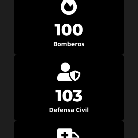

100
Bomberos

103
Defensa Civil
