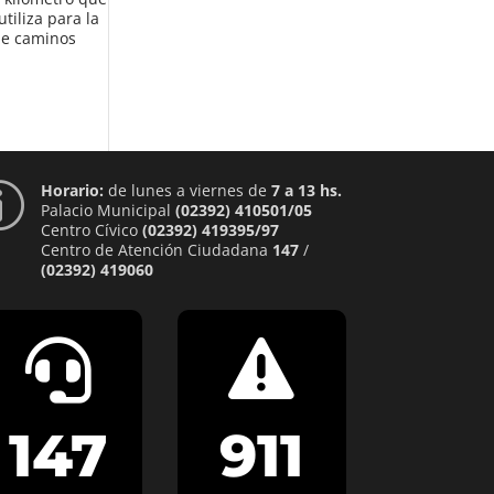
tiliza para la
 de caminos
Horario:
de lunes a viernes de
7 a 13 hs.
p
Palacio Municipal
(02392) 410501/05
Centro Cívico
(02392) 419395/97
Centro de Atención Ciudadana
147
/
(02392) 419060


147
911