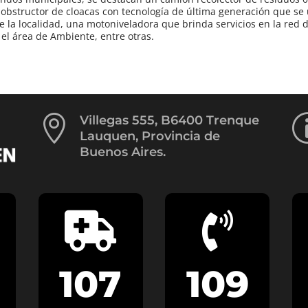
obstructor de cloacas con tecnología de última generación que se u
de la localidad, una motoniveladora que brinda servicios en la red
 el área de Ambiente, entre otras.

Villegas 555, B6400 Trenque
Lauquen, Provincia de
Buenos Aires.


107
109