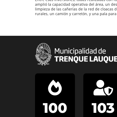
amplió la capacidad operativa del área, un des
limpieza de las cañerías de la red de cloacas 
rurales, un camión y carretón, y una pala para


100
103