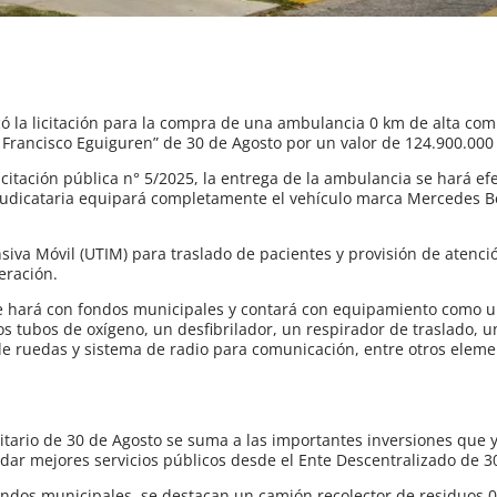
 la licitación para la compra de una ambulancia 0 km de alta com
Francisco Eguiguren” de 30 de Agosto por un valor de 124.900.000
icitación pública n° 5/2025, la entrega de la ambulancia se hará efe
djudicataria equipará completamente el vehículo marca Mercedes 
siva Móvil (UTIM) para traslado de pacientes y provisión de atenc
eración.
se hará con fondos municipales y contará con equipamiento como 
s tubos de oxígeno, un desfibrilador, un respirador de traslado, 
a de ruedas y sistema de radio para comunicación, entre otros elem
tario de 30 de Agosto se suma a las importantes inversiones que 
ndar mejores servicios públicos desde el Ente Descentralizado de 3
fondos municipales, se destacan un camión recolector de residuos 