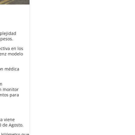
plejidad
 pesos.
ctiva en los
Benz modelo
ión médica
un
un monitor
entos para
ya viene
0 de Agosto.
0 kilómetro que