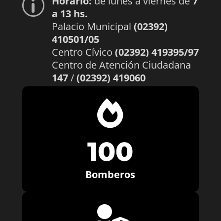
Horario:
de lunes a viernes de
7
p
a 13 hs.
Palacio Municipal
(02392)
410501/05
Centro Cívico
(02392) 419395/97
Centro de Atención Ciudadana
147
/
(02392) 419060

100
Bomberos
