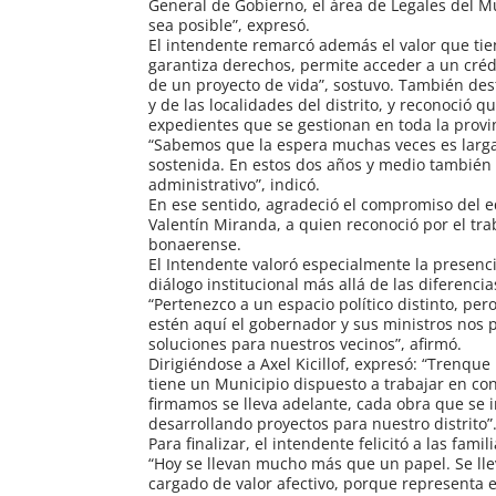
General de Gobierno, el área de Legales del
sea posible”, expresó.
El intendente remarcó además el valor que tie
garantiza derechos, permite acceder a un crédi
de un proyecto de vida”, sostuvo. También dest
y de las localidades del distrito, y reconoció
expedientes que se gestionan en toda la provi
“Sabemos que la espera muchas veces es larga
sostenida. En estos dos años y medio también
administrativo”, indicó.
En ese sentido, agradeció el compromiso del eq
Valentín Miranda, a quien reconoció por el tra
bonaerense.
El Intendente valoró especialmente la presenci
diálogo institucional más allá de las diferencias
“Pertenezco a un espacio político distinto, pe
estén aquí el gobernador y sus ministros nos
soluciones para nuestros vecinos”, afirmó.
Dirigiéndose a Axel Kicillof, expresó: “Trenq
tiene un Municipio dispuesto a trabajar en 
firmamos se lleva adelante, cada obra que se 
desarrollando proyectos para nuestro distrito”
Para finalizar, el intendente felicitó a las fa
“Hoy se llevan mucho más que un papel. Se ll
cargado de valor afectivo, porque representa el