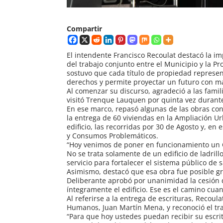
Compartir
El intendente Francisco Recoulat destacó la imp
del trabajo conjunto entre el Municipio y la P
sostuvo que cada título de propiedad represe
derechos y permite proyectar un futuro con ma
Al comenzar su discurso, agradeció a las famili
visitó Trenque Lauquen por quinta vez durant
En ese marco, repasó algunas de las obras conc
la entrega de 60 viviendas en la Ampliación Urb
edificio, las recorridas por 30 de Agosto y, e
y Consumos Problemáticos.
“Hoy venimos de poner en funcionamiento un
No se trata solamente de un edificio de ladril
servicio para fortalecer el sistema público de s
Asimismo, destacó que esa obra fue posible grac
Deliberante aprobó por unanimidad la cesión de
íntegramente el edificio. Ese es el camino cu
Al referirse a la entrega de escrituras, Recoul
Humanos, Juan Martín Mena, y reconoció el tra
“Para que hoy ustedes puedan recibir su escri