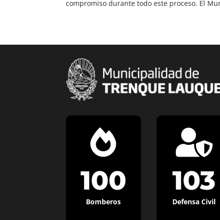
compromiso durante todo este proceso. El Muni


100
103
Bomberos
Defensa Civil