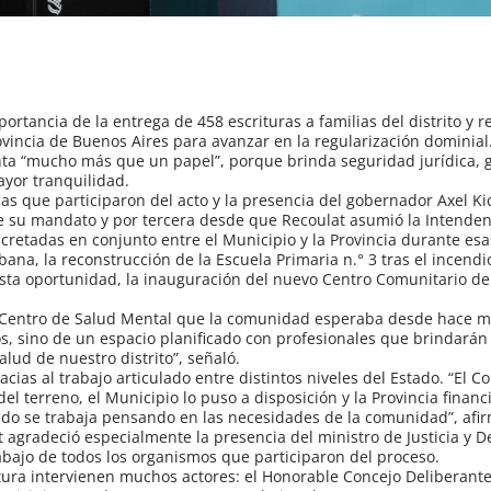
ortancia de la entrega de 458 escrituras a familias del distrito y r
rovincia de Buenos Aires para avanzar en la regularización dominia
nta “mucho más que un papel”, porque brinda seguridad jurídica, 
yor tranquilidad.
as que participaron del acto y la presencia del gobernador Axel Kic
e su mandato y por tercera desde que Recoulat asumió la Intenden
retadas en conjunto entre el Municipio y la Provincia durante esa
ana, la reconstrucción de la Escuela Primaria n.° 3 tras el incendi
n esta oportunidad, la inauguración del nuevo Centro Comunitario d
 Centro de Salud Mental que la comunidad esperaba desde hace m
los, sino de un espacio planificado con profesionales que brindará
alud de nuestro distrito”, señaló.
ias al trabajo articulado entre distintos niveles del Estado. “El C
l terreno, el Municipio lo puso a disposición y la Provincia financ
ando se trabaja pensando en las necesidades de la comunidad”, afi
at agradeció especialmente la presencia del ministro de Justicia y 
bajo de todos los organismos que participaron del proceso.
tura intervienen muchos actores: el Honorable Concejo Deliberante,