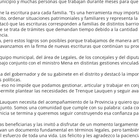
 Municipio y muchas personas que trabajan durante meses para qu
ne la escritura para cada familia. “Es una herramienta muy impor
to, ordenar situaciones patrimoniales y familiares y representa l
acó que las escrituras corresponden a familias de distintos barrio
 que se trata de trámites que demandan tiempo debido a la cantidad
ncia.
, pero estos logros son posibles porque trabajamos de manera art
 avanzamos en la firma de nuevas escrituras que continúan su pro
uipo municipal, del área de Legales, de los concejales y del diput
bajo conjunto con el ministro Mena en distintas gestiones vinculadas
a del gobernador y de su gabinete en el distrito y destacó la impor
 políticas.
ro eso no impide que podamos gestionar, articular y trabajar en co
 permite plantear las necesidades de Trenque Lauquen y seguir av
ue Lauquen necesita del acompañamiento de la Provincia y quiero q
conjunto. Somos una comunidad que cumple con su palabra: cada c
inicia se termina y queremos seguir construyendo esa confianza pa
.
milias beneficiarias y las invitó a disfrutar de un momento largament
evan un documento fundamental en términos legales, pero también
 esfuerzo de toda una vida. Los felicito y les agradezco la pacienci