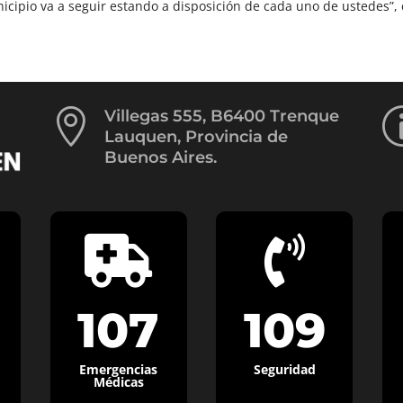
cipio va a seguir estando a disposición de cada uno de ustedes”, 

Villegas 555, B6400 Trenque
Lauquen, Provincia de
Buenos Aires.


107
109
Emergencias
Seguridad
Médicas