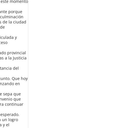
e este momento
tante porque
a culminación
s de la ciudad
 de
iculada y
ceso
ado provincial
 a la Justicia
tancia del
njunto. Que hoy
anzando en
ue sepa que
onvenio que
ra continuar
e esperado.
 un logro
a y el