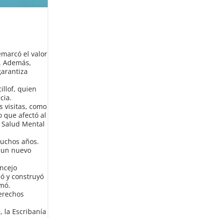
emarcó el valor
l. Además,
garantiza
illof, quien
cia.
s visitas, como
o que afectó al
e Salud Mental
uchos años.
n un nuevo
oncejo
ió y construyó
rmó.
Derechos
 la Escribanía