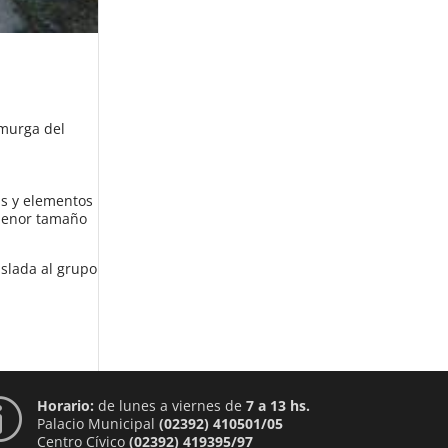
 murga del
as y elementos
 menor tamaño
aslada al grupo
Horario:
de lunes a viernes de
7 a 13 hs.
p
Palacio Municipal
(02392) 410501/05
Centro Cívico
(02392) 419395/97