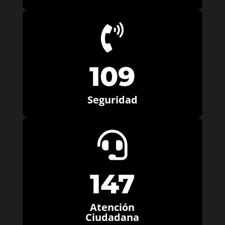

109
Seguridad

147
Atención
Ciudadana