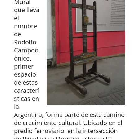
Mural
que lleva
el
nombre
de
Rodolfo
Campod
ónico,
primer
espacio
de estas
caracterí
sticas en
la
Argentina, forma parte de este camino
de crecimiento cultural. Ubicado en el
predio ferroviario, en la intersección
de Rivadavia y Dorrego, alberga la