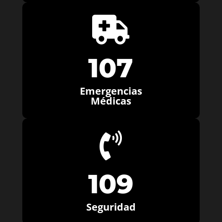

107
Emergencias
Médicas

109
Seguridad