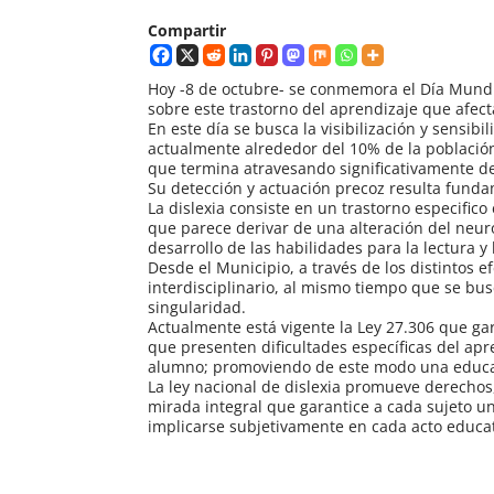
Compartir
Hoy -8 de octubre- se conmemora el Día Mundia
sobre este trastorno del aprendizaje que afect
En este día se busca la visibilización y sensibi
actualmente alrededor del 10% de la población 
que termina atravesando significativamente de
Su detección y actuación precoz resulta fundam
La dislexia consiste en un trastorno especifico
que parece derivar de una alteración del neurod
desarrollo de las habilidades para la lectura y 
Desde el Municipio, a través de los distintos e
interdisciplinario, al mismo tiempo que se bu
singularidad.
Actualmente está vigente la Ley 27.306 que gar
que presenten dificultades específicas del apr
alumno; promoviendo de este modo una educaci
La ley nacional de dislexia promueve derechos
mirada integral que garantice a cada sujeto 
implicarse subjetivamente en cada acto educat