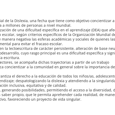
l de la Dislexia, una fecha que tiene como objetivo concientizar a
a a millones de personas a nivel mundial.
lización de una dificultad específica en el aprendizaje (DEA) que afe
escolar, según criterios específicos de la Organización Mundial de
 manera negativa las esferas académicas y sociales de quienes la
ental para evitar el fracaso escolar.
 en la lectoescritura de carácter persistente, alteración de base ne
esarrollo, cuyo rasgo principal es una dificultad específica y signi
la escritura.
fectores, se acompaña dichas trayectorias a partir de un trabajo
sca concientizar a la comunidad en general sobre la importancia d
antiza el derecho a la educación de todos los niños/as, adolescent
endizaje; despatologizando la dislexia y atendiendo a la singulari
ón inclusiva, equitativa y de calidad.
, generando posibilidades, permitiendo el acceso a la diversidad,
un saber propio, que le permita aprehender cada realidad, de mane
ivo, favoreciendo un proyecto de vida singular.