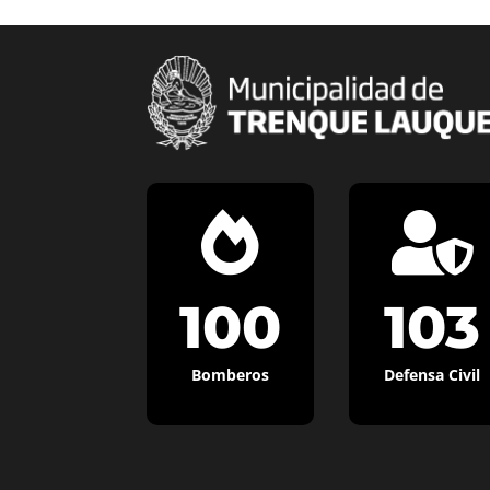


100
103
Bomberos
Defensa Civil