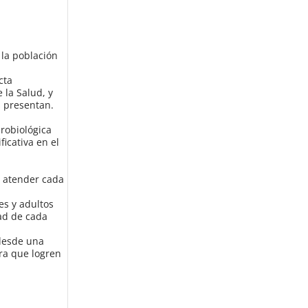
 la población
cta
 la Salud, y
s presentan.
urobiológica
ficativa en el
e atender cada
es y adultos
dad de cada
 desde una
ra que logren