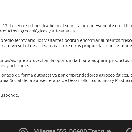
13, la Feria Ecofines tradicional se instalará nuevamente en el Pl
roductos agroecológicos y artesanales.
 predio ferroviario, los visitantes podrán encontrar alimentos fresc
y una diversidad de artesanías, entre otras propuestas que se renu
ecinos/as, que aprovechan la oportunidad para adquirir productos l
res y artesanos.
ionado de forma autogestiva por emprendedores agroecológicos, c
mía Social de la Subsecretaría de Desarrollo Económico y Producc
 suspende.
Villegas 555, B6400 Trenque