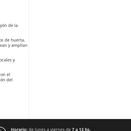
ayón de la
os de huerta,
evan y amplían
ocales y
on el
ión del
Horario:
de lunes a viernes de
7 a 13 hs.