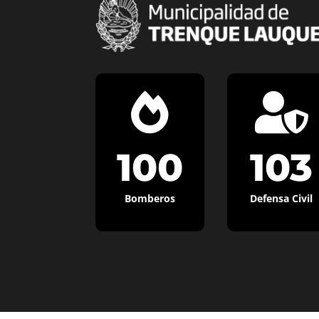


100
103
Bomberos
Defensa Civil