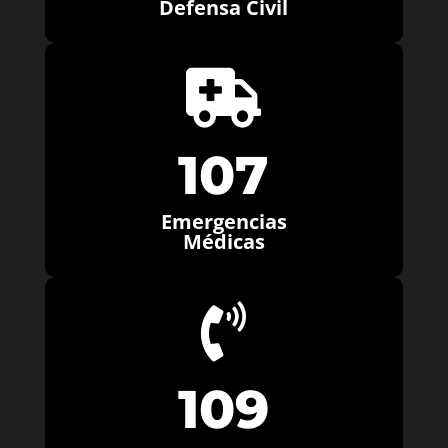
Defensa Civil

107
Emergencias
Médicas

109