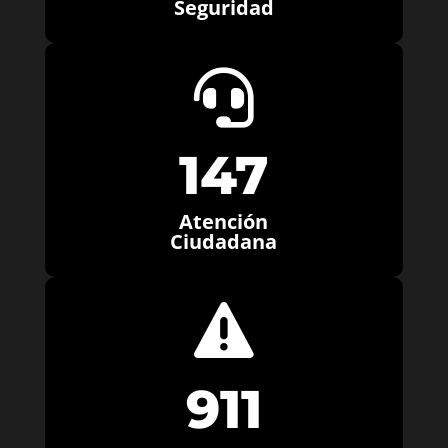
Seguridad

147
Atención
Ciudadana

911