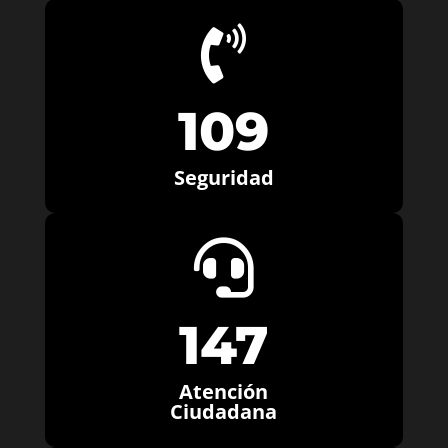

109
Seguridad

147
Atención
Ciudadana