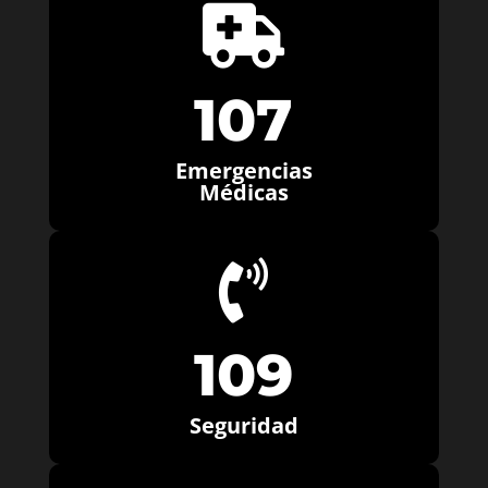

107
Emergencias
Médicas

109
Seguridad