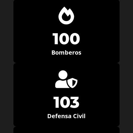

100
Bomberos

103
Defensa Civil