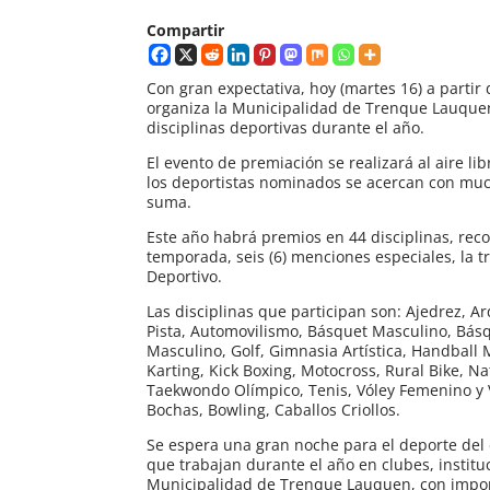
Compartir
Con gran expectativa, hoy (martes 16) a partir 
organiza la Municipalidad de Trenque Lauquen
disciplinas deportivas durante el año.
El evento de premiación se realizará al aire li
los deportistas nominados se acercan con much
suma.
Este año habrá premios en 44 disciplinas, rec
temporada, seis (6) menciones especiales, la t
Deportivo.
Las disciplinas que participan son: Ajedrez, Ar
Pista, Automovilismo, Básquet Masculino, Básq
Masculino, Golf, Gimnasia Artística, Handbal
Karting, Kick Boxing, Motocross, Rural Bike, N
Taekwondo Olímpico, Tenis, Vóley Femenino y Vó
Bochas, Bowling, Caballos Criollos.
Se espera una gran noche para el deporte del d
que trabajan durante el año en clubes, instit
Municipalidad de Trenque Lauquen, con importa