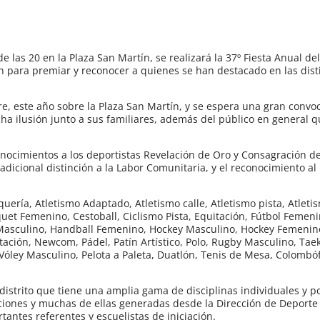
de las 20 en la Plaza San Martín, se realizará la 37º Fiesta Anual d
 para premiar y reconocer a quienes se han destacado en las dist
bre, este año sobre la Plaza San Martín, y se espera una gran convo
a ilusión junto a sus familiares, además del público en general 
onocimientos a los deportistas Revelación de Oro y Consagración d
radicional distinción a la Labor Comunitaria, y el reconocimiento a
quería, Atletismo Adaptado, Atletismo calle, Atletismo pista, Atlet
uet Femenino, Cestoball, Ciclismo Pista, Equitación, Fútbol Femeni
l Masculino, Handball Femenino, Hockey Masculino, Hockey Femenino
atación, Newcom, Pádel, Patín Artístico, Polo, Rugby Masculino, Ta
ley Masculino, Pelota a Paleta, Duatlón, Tenis de Mesa, Colombófi
istrito que tiene una amplia gama de disciplinas individuales y p
uciones y muchas de ellas generadas desde la Dirección de Deporte
ntes referentes y escuelistas de iniciación.