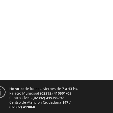
Horario:
de lunes a viernes de
7 a 13 hs.
p
Palacio Municipal
(02392) 410501/05
Centro Cívico
(02392) 419395/97
Centro de Atención Ciudadana
147
/
(02392) 419060