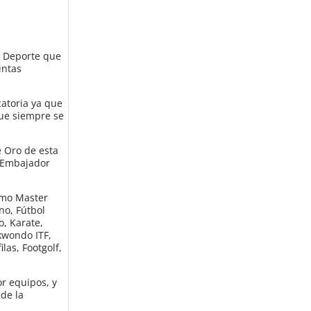
el Deporte que
intas
catoria ya que
que siempre se
e Oro de esta
l Embajador
ismo Master
no, Fútbol
, Karate,
ekwondo ITF,
las, Footgolf,
or equipos, y
 de la