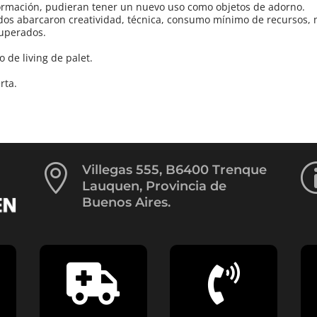
ormación, pudieran tener un nuevo uso como objetos de adorno.
rados abarcaron creatividad, técnica, consumo mínimo de recursos, 
cuperados.
 de living de palet.
rta.

Villegas 555, B6400 Trenque
Lauquen, Provincia de
Buenos Aires.

