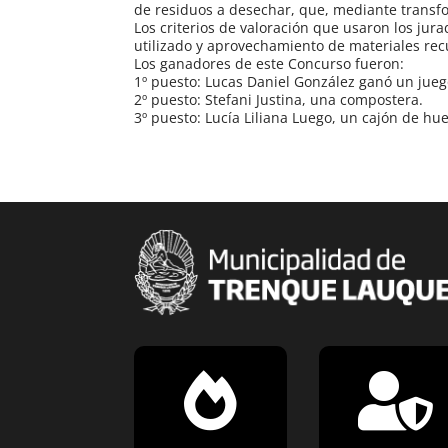
de residuos a desechar, que, mediante transf
Los criterios de valoración que usaron los ju
utilizado y aprovechamiento de materiales re
Los ganadores de este Concurso fueron:
1º puesto: Lucas Daniel González ganó un juego
2º puesto: Stefani Justina, una compostera.
3º puesto: Lucía Liliana Luego, un cajón de hue

