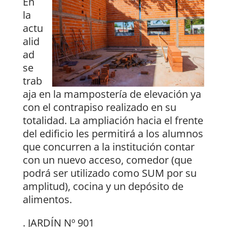
En
la
actu
alid
ad
se
trab
aja en la mampostería de elevación ya
con el contrapiso realizado en su
totalidad. La ampliación hacia el frente
del edificio les permitirá a los alumnos
que concurren a la institución contar
con un nuevo acceso, comedor (que
podrá ser utilizado como SUM por su
amplitud), cocina y un depósito de
alimentos.
. JARDÍN Nº 901