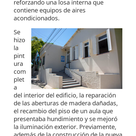
reforzando una losa interna que
contiene equipos de aires
acondicionados.
Se
hizo
la
pint
ura
com
plet
a
del interior del edificio, la reparación
de las aberturas de madera dañadas,
el recambio del piso de un aula que
presentaba hundimiento y se mejoró
la iluminación exterior. Previamente,
además de la construcción de la nueva