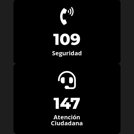

109
Seguridad

147
Atención
Ciudadana