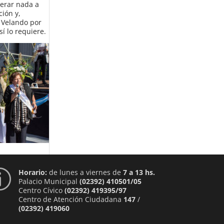
perar nada a
ción y,
. Velando por
í lo requiere.
Horario:
de lunes a viernes de
7 a 13 hs.
p
Palacio Municipal
(02392) 410501/05
Centro Cívico
(02392) 419395/97
Centro de Atención Ciudadana
147
/
(02392) 419060