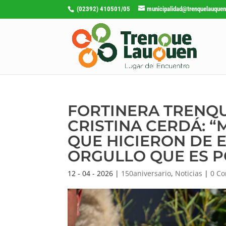
(02392) 410501/05
municipalidad@trenquelauquen
FORTINERA TRENQ
CRISTINA CERDÁ: 
QUE HICIERON DE 
ORGULLO QUE ES 
12 - 04 - 2026
|
150aniversario
,
Noticias
|
0 Co