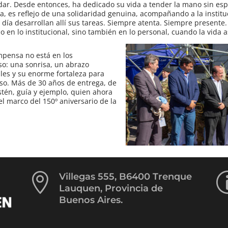
e dar. Desde entonces, ha dedicado su vida a tender la mano sin es
, es reflejo de una solidaridad genuina, acompañando a la institu
 día desarrollan allí sus tareas. Siempre atenta. Siempre presente
en lo institucional, sino también en lo personal, cuando la vida as
pensa no está en los
so: una sonrisa, un abrazo
les y su enorme fortaleza para
so. Más de 30 años de entrega, de
tén, guía y ejemplo, quien ahora
l marco del 150º aniversario de la

Villegas 555, B6400 Trenque
Lauquen, Provincia de
Buenos Aires.