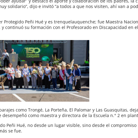
oder ayudar” y destacó el aporte y colaboración de los padres, la
olidario”, dijo e invitó “a todos a que nos visiten, ahí van a pod
ler Protegido Peñi Hué y es trenquelauquenche; fue Maestra Nacio
 y continuó su formación con el Profesorado en Discapacidad en el 
parajes como Trongé, La Porteña, El Palomar y Las Guasquitas, dej
 desempeñó como maestra y directora de la Escuela n.° 2 en plan
ido Peñi Hué, no desde un lugar visible, sino desde el compromiso 
ás se fue.