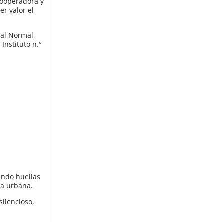
 cooperadora y
er valor el
nal Normal,
Instituto n.°
ando huellas
ta urbana.
silencioso,