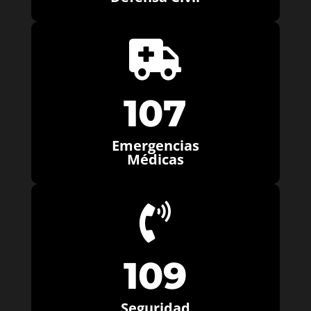

107
Emergencias
Médicas

109
Seguridad