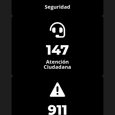
Seguridad

147
Atención
Ciudadana

911