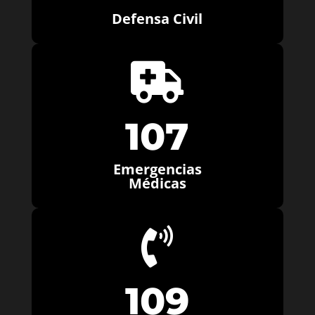
Defensa Civil

107
Emergencias
Médicas

109