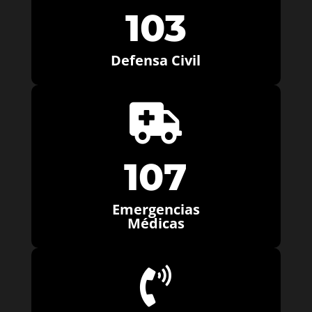
103
Defensa Civil

107
Emergencias
Médicas
