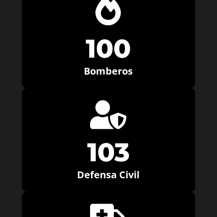

100
Bomberos

103
Defensa Civil