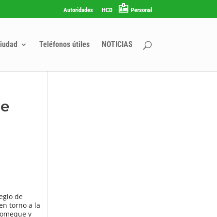
Autoridades
HCD
Personal
iudad
Teléfonos útiles
NOTICIAS
de
egio de
en torno a la
alomeque y