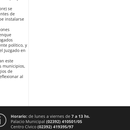
bre) se
antes de
be instalarse
iones
renque
bogados
te político, y
el Juzgado en
an este
s municipios,
gios de
flexionar al
Horario:
de lunes a viernes de
7 a 13 hs.
p
Palacio Municipal
(02392) 410501/05
Centro Cívico
(02392) 419395/97