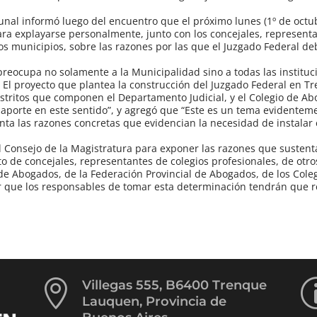
unal informó luego del encuentro que el próximo lunes (1º de octu
ara explayarse personalmente, junto con los concejales, represent
os municipios, sobre las razones por las que el Juzgado Federal de
preocupa no solamente a la Municipalidad sino a todas las instituc
El proyecto que plantea la construcción del Juzgado Federal en T
stritos que componen el Departamento Judicial, y el Colegio de A
aporte en este sentido”, y agregó que “Este es un tema evidentemen
a las razones concretas que evidencian la necesidad de instalar 
 el Consejo de la Magistratura para exponer las razones que sustent
o de concejales, representantes de colegios profesionales, de otro
de Abogados, de la Federación Provincial de Abogados, de los Cole
 que los responsables de tomar esta determinación tendrán que re

Villegas 555, B6400 Trenque
Lauquen, Provincia de