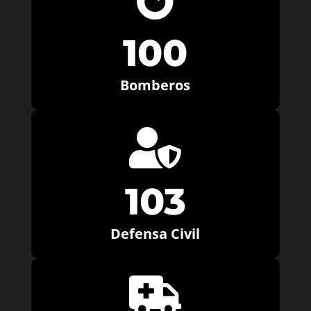
100
Bomberos

103
Defensa Civil
