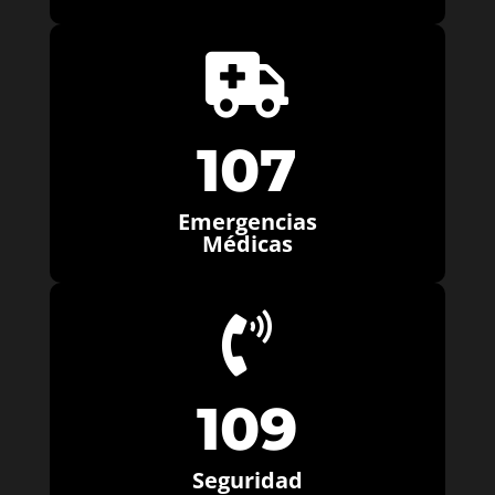

107
Emergencias
Médicas

109
Seguridad