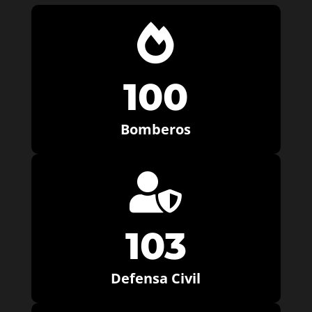

100
Bomberos

103
Defensa Civil