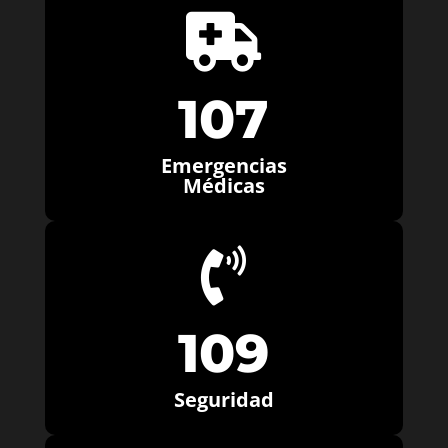

107
Emergencias
Médicas

109
Seguridad