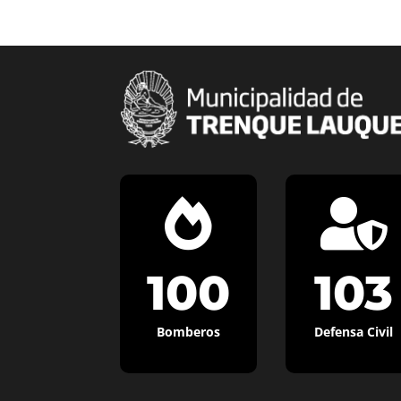


100
103
Bomberos
Defensa Civil