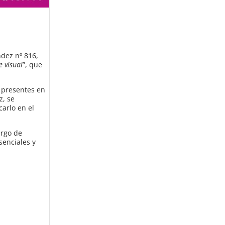
ndez nº 816,
e visual
”, que
o presentes en
z, se
carlo en el
argo de
senciales y